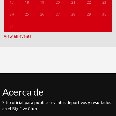
17
18
19
20
21
22
23
24
25
26
27
28
29
30
31
View all events
Acerca de
Sitio oficial para publicar eventos deportivos y resultados
en el Big Five Club