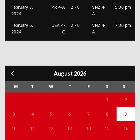
February 7,
PR 4-A
2 - 0
VNZ 4-
5:30 pm
2024
A
February 6,
USA 4-
2 - 0
VNZ 4-
7:30 pm
2024
C
A
August 2026
M
T
W
T
F
S
S
1
2
3
4
5
6
7
8
9
10
11
12
13
14
15
16